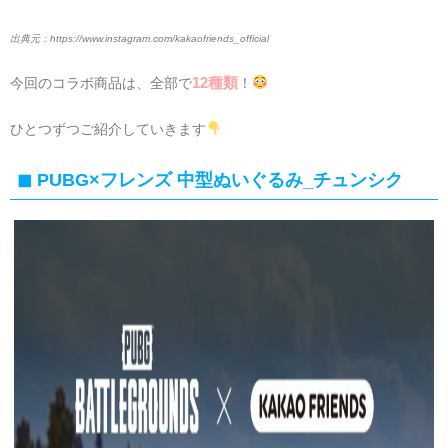
https://www.instagram.com/kakaofriends_official
12種類
今回のコラボ商品は、全部で
！
ひとつずつご紹介していきます
PUBG×フレンズ 中型ぬいぐるみ_チュンシク