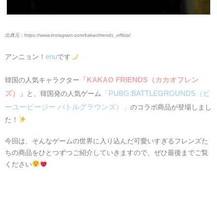
https://www.instagram.com/kakaofriends_official
enu
アンニョン！
です
「KAKAO FRIENDS（カカオフレン
韓国の人気キャラクター
ズ）」
「PUBG:BATTLEGROUNDS（ピ
と、韓国発の人気ゲーム
ーユービージー バトルグラウンズ）」
のコラボ商品が登場しまし
た！
今回は、そんなゲームの世界に入り込んだ可愛いすぎるフレンズた
ちの商品をひとつずつご紹介していきますので、ぜひ最後までご覧
ください